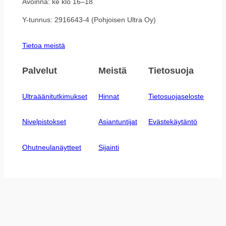
Avoinna: ke klo 16–18
Y-tunnus: 2916643-4 (Pohjoisen Ultra Oy)
Tietoa meistä
Palvelut
Meistä
Tietosuoja
Ultraäänitutkimukset
Hinnat
Tietosuojaseloste
Nivelpistokset
Asiantuntijat
Evästekäytäntö
Ohutneulanäytteet
Sijainti