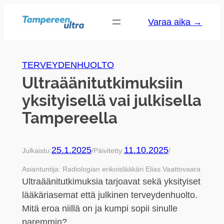
Siirry
Varaa aika →
sisältöön
TERVEYDENHUOLTO
Ultraäänitutkimuksiin
yksityisellä vai julkisella
Tampereella
25.1.2025
11.10.2025
Julkaistu:
/
Päivitetty:
/
Asiantuntija: Radiologian erikoislääkäri Elias Vaattovaara
Ultraäänitutkimuksia tarjoavat sekä yksityiset
lääkäriasemat että julkinen terveydenhuolto.
Mitä eroa niillä on ja kumpi sopii sinulle
paremmin?