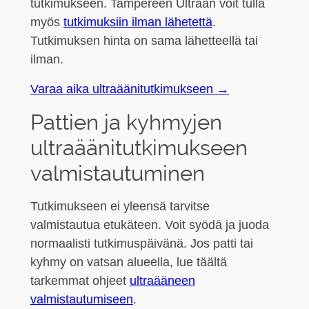
tutkimukseen. Tampereen Ultraan voit tulla
myös
tutkimuksiin ilman lähetettä
.
Tutkimuksen hinta on sama lähetteellä tai
ilman.
Varaa aika ultraäänitutkimukseen →
Pattien ja kyhmyjen
ultraäänitutkimukseen
valmistautuminen
Tutkimukseen ei yleensä tarvitse
valmistautua etukäteen. Voit syödä ja juoda
normaalisti tutkimuspäivänä. Jos patti tai
kyhmy on vatsan alueella, lue täältä
tarkemmat ohjeet
ultraääneen
valmistautumiseen
.