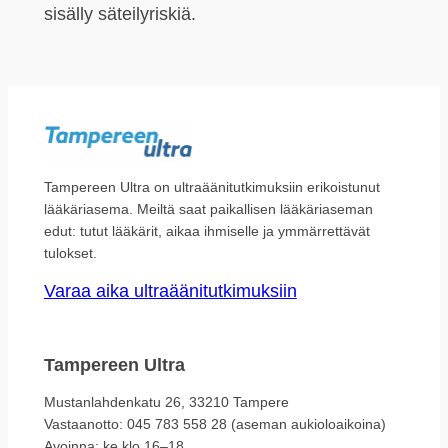
sisälly säteilyriskiä.
Tampereen Ultra on ultraäänitutkimuksiin erikoistunut
lääkäriasema. Meiltä saat paikallisen lääkäriaseman
edut: tutut lääkärit, aikaa ihmiselle ja ymmärrettävät
tulokset.
Varaa aika ultraäänitutkimuksiin
Tampereen Ultra
Mustanlahdenkatu 26, 33210 Tampere
Vastaanotto: 045 783 558 28 (aseman aukioloaikoina)
Avoinna: ke klo 16–18