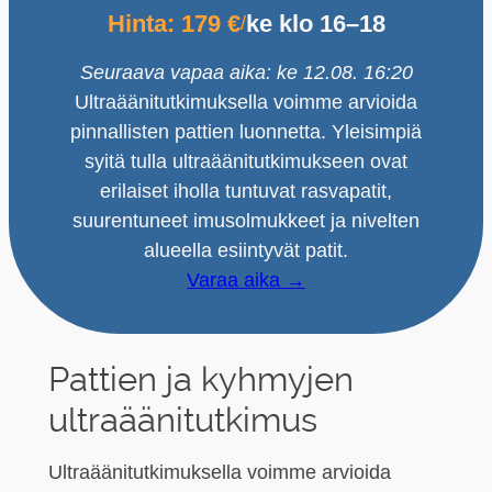
Hinta: 179 €
ke klo 16–18
/
Seuraava vapaa aika: ke 12.08. 16:20
Ultraäänitutkimuksella voimme arvioida
pinnallisten pattien luonnetta. Yleisimpiä
syitä tulla ultraäänitutkimukseen ovat
erilaiset iholla tuntuvat rasvapatit,
suurentuneet imusolmukkeet ja nivelten
alueella esiintyvät patit.
Varaa aika →
Pattien ja kyhmyjen
ultraäänitutkimus
Ultraäänitutkimuksella voimme arvioida