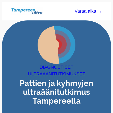
Varaa aika →
DIAGNOSTISET
ULTRAÄÄNITUTKIMUKSET
Pattien ja kyhmyjen
ultraäänitutkimus
Tampereella