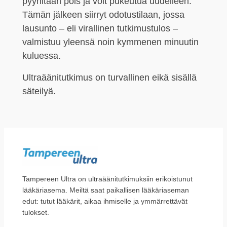
pyyhitään pois ja voit pukeutua uudelleen.
Tämän jälkeen siirryt odotustilaan, jossa
lausunto – eli virallinen tutkimustulos –
valmistuu yleensä noin kymmenen minuutin
kuluessa.
Ultraäänitutkimus on turvallinen eikä sisällä
säteilyä.
Tampereen Ultra on ultraäänitutkimuksiin erikoistunut
lääkäriasema. Meiltä saat paikallisen lääkäriaseman
edut: tutut lääkärit, aikaa ihmiselle ja ymmärrettävät
tulokset.