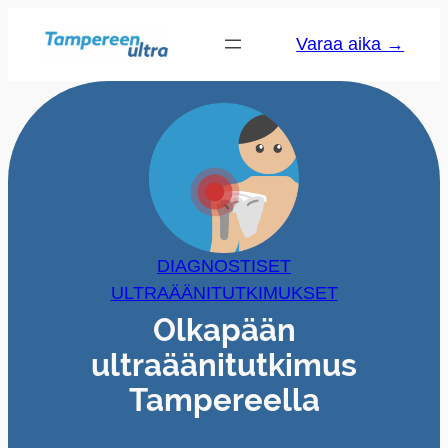
Varaa aika →
DIAGNOSTISET
ULTRAÄÄNITUTKIMUKSET
Olkapään
ultraäänitutkimus
Tampereella