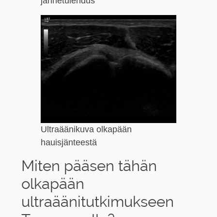
jännetulehdus
Ultraäänikuva olkapään
hauisjänteestä
Miten pääsen tähän
olkapään
ultraäänitutkimukseen